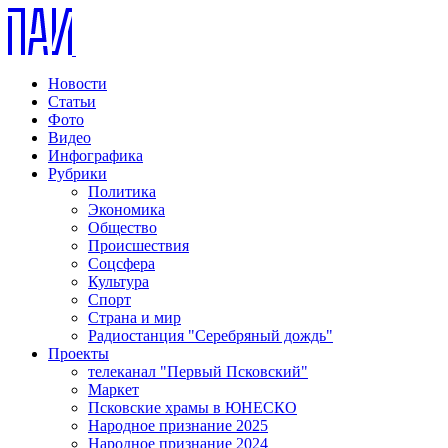
Новости
Статьи
Фото
Видео
Инфографика
Рубрики
Политика
Экономика
Общество
Происшествия
Соцсфера
Культура
Спорт
Страна и мир
Радиостанция "Серебряный дождь"
Проекты
телеканал "Первый Псковский"
Маркет
Псковские храмы в ЮНЕСКО
Народное признание 2025
Народное признание 2024