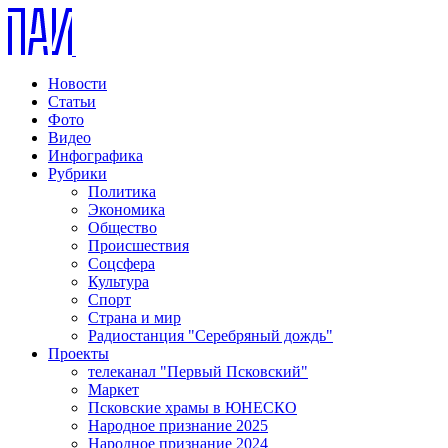
Новости
Статьи
Фото
Видео
Инфографика
Рубрики
Политика
Экономика
Общество
Происшествия
Соцсфера
Культура
Спорт
Страна и мир
Радиостанция "Серебряный дождь"
Проекты
телеканал "Первый Псковский"
Маркет
Псковские храмы в ЮНЕСКО
Народное признание 2025
Народное признание 2024