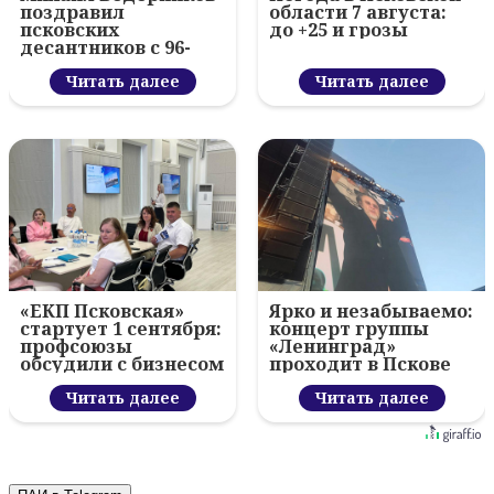
поздравил
области 7 августа:
псковских
до +25 и грозы
десантников с 96-
летием ВДВ и
вручил награды
Читать далее
Читать далее
«ЕКП Псковская»
Ярко и незабываемо:
стартует 1 сентября:
концерт группы
профсоюзы
«Ленинград»
обсудили с бизнесом
проходит в Пскове
новый цифровой
проект
Читать далее
Читать далее