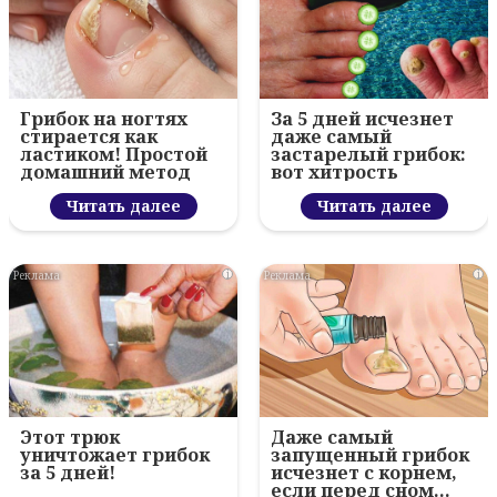
Грибок на ногтях
За 5 дней исчезнет
стирается как
даже самый
ластиком! Простой
застарелый грибок:
домашний метод
вот хитрость
Читать далее
Читать далее
i
i
Этот трюк
Даже самый
уничтожает грибок
запущенный грибок
за 5 дней!
исчезнет с корнем,
если перед сном…