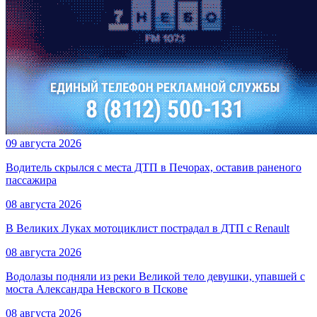
09 августа 2026
Водитель скрылся с места ДТП в Печорах, оставив раненого
пассажира
08 августа 2026
В Великих Луках мотоциклист пострадал в ДТП с Renault
08 августа 2026
Водолазы подняли из реки Великой тело девушки, упавшей с
моста Александра Невского в Пскове
08 августа 2026