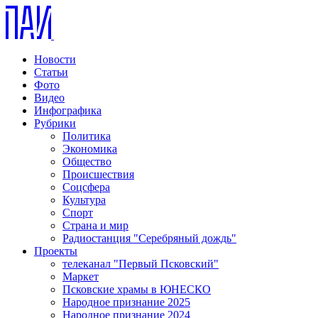
Новости
Статьи
Фото
Видео
Инфографика
Рубрики
Политика
Экономика
Общество
Происшествия
Соцсфера
Культура
Спорт
Страна и мир
Радиостанция "Серебряный дождь"
Проекты
телеканал "Первый Псковский"
Маркет
Псковские храмы в ЮНЕСКО
Народное признание 2025
Народное признание 2024