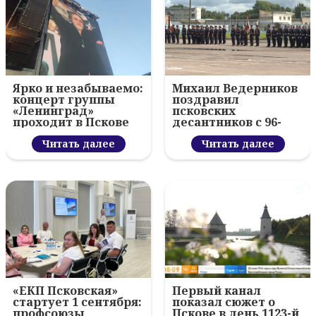
Ярко и незабываемо:
Михаил Ведерников
концерт группы
поздравил
«Ленинград»
псковских
проходит в Пскове
десантников с 96-
летием ВДВ и
Читать далее
вручил награды
Читать далее
«ЕКП Псковская»
Первый канал
стартует 1 сентября:
показал сюжет о
профсоюзы
Пскове в день 1123-й