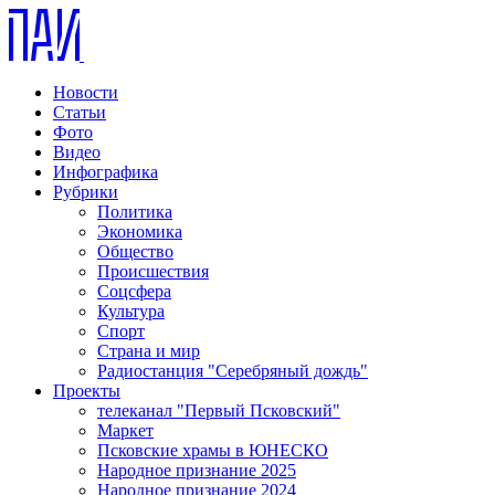
Новости
Статьи
Фото
Видео
Инфографика
Рубрики
Политика
Экономика
Общество
Происшествия
Соцсфера
Культура
Спорт
Страна и мир
Радиостанция "Серебряный дождь"
Проекты
телеканал "Первый Псковский"
Маркет
Псковские храмы в ЮНЕСКО
Народное признание 2025
Народное признание 2024