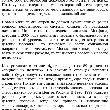
только 50% потребностей дорожного хозяйства в регионах.
Поэтому на содержание улично-дорожной сети средств
практически не остается, от чего страдают и крупные города,
где машины нередко ездят, как по гладильной доске.
Новый кабинет министров не должен рубить сплеча, решая
вопросы реформирования системы социальной поддержки
населения. Но чего стоит последняя инициатива Минфина,
который с 2005 года предлагает передать с федерального на
региональный уровень социальные льготы для ветеранов и
детские пособия? Это приведет к росту социальной
напряженности на местах: если Москва или Башкирия смогут
взять на себя такие расходы, то Ульяновская область их просто
не потянет.
Как результат в стране будет проводиться 89 различных
«социальных политик». Но почему в столицах ветераны
войны будут получать солидные доплаты к пенсии и все
положенные льготы, а в Чите, к примеру, едва сводить концы
с концами? Почему мы ставим в заведомо неравные условия
многодетную семью из нефтедобывающего региона и
слаборазвитой области Центра России? В 1996–1999 годах на
регионы уже перекладывали ответственность за выплату
детских пособий. Тогда это привело к накоплению
многомиллиардных долгов, которые полностью не удалось
погасить по сей день.