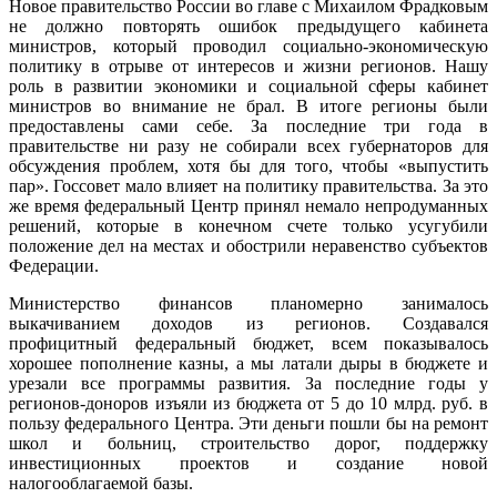
Новое правительство России во главе с Михаилом Фрадковым
не должно повторять ошибок предыдущего кабинета
министров, который проводил социально-экономическую
политику в отрыве от интересов и жизни регионов. Нашу
роль в развитии экономики и социальной сферы кабинет
министров во внимание не брал. В итоге регионы были
предоставлены сами себе. За последние три года в
правительстве ни разу не собирали всех губернаторов для
обсуждения проблем, хотя бы для того, чтобы «выпустить
пар». Госсовет мало влияет на политику правительства. За это
же время федеральный Центр принял немало непродуманных
решений, которые в конечном счете только усугубили
положение дел на местах и обострили неравенство субъектов
Федерации.
Министерство финансов планомерно занималось
выкачиванием доходов из регионов. Создавался
профицитный федеральный бюджет, всем показывалось
хорошее пополнение казны, а мы латали дыры в бюджете и
урезали все программы развития. За последние годы у
регионов-доноров изъяли из бюджета от 5 до 10 млрд. руб. в
пользу федерального Центра. Эти деньги пошли бы на ремонт
школ и больниц, строительство дорог, поддержку
инвестиционных проектов и создание новой
налогооблагаемой базы.