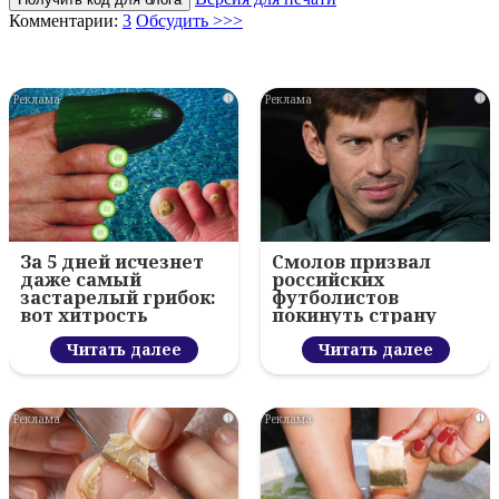
Комментарии:
3
Обсудить >>>
i
i
За 5 дней исчезнет
Смолов призвал
даже самый
российских
застарелый грибок:
футболистов
вот хитрость
покинуть страну
Читать далее
Читать далее
i
i