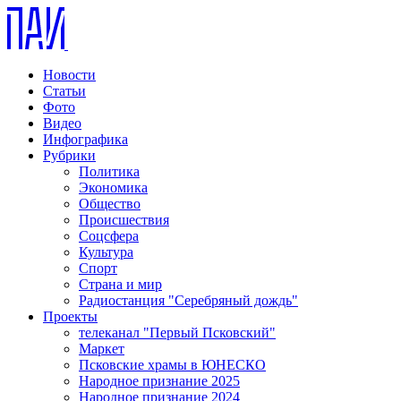
Новости
Статьи
Фото
Видео
Инфографика
Рубрики
Политика
Экономика
Общество
Происшествия
Соцсфера
Культура
Спорт
Страна и мир
Радиостанция "Серебряный дождь"
Проекты
телеканал "Первый Псковский"
Маркет
Псковские храмы в ЮНЕСКО
Народное признание 2025
Народное признание 2024