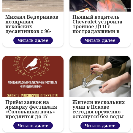
Михаил Ведерников
Пьяный водитель
поздравил
Chevrolet устроила
псковских
тройное ДТП с
десантников с 96-
пострадавшими в
летием ВДВ и
Пскове
вручил награды
Читать далее
Читать далее
Приём заявок на
Жители нескольких
ярмарку фестиваля
улиц в Пскове
«Соловьиная ночь»
сегодня временно
продлится до 17
останутся без воды
августа
Читать далее
Читать далее