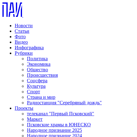
Новости
Статьи
Фото
Видео
Инфографика
Рубрики
Политика
Экономика
Общество
Происшествия
Соцсфера
Культура
Спорт
Страна и мир
Радиостанция "Серебряный дождь"
Проекты
телеканал "Первый Псковский"
Маркет
Псковские храмы в ЮНЕСКО
Народное признание 2025
Народное признание 2024