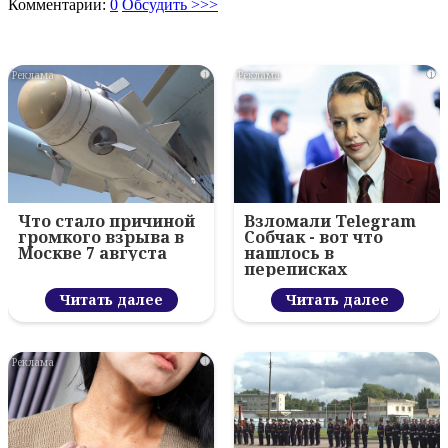
Комментарии:
0
Обсудить >>>
i
i
Что стало причиной
Взломали Telegram
громкого взрыва в
Собчак - вот что
Москве 7 августа
нашлось в
переписках
Читать далее
Читать далее
i