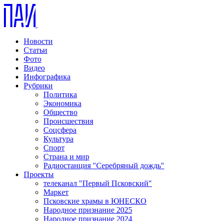
Новости
Статьи
Фото
Видео
Инфографика
Рубрики
Политика
Экономика
Общество
Происшествия
Соцсфера
Культура
Спорт
Страна и мир
Радиостанция "Серебряный дождь"
Проекты
телеканал "Первый Псковский"
Маркет
Псковские храмы в ЮНЕСКО
Народное признание 2025
Народное признание 2024