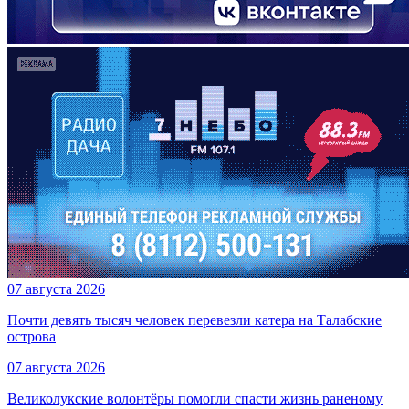
07 августа 2026
Почти девять тысяч человек перевезли катера на Талабские
острова
07 августа 2026
Великолукские волонтёры помогли спасти жизнь раненому