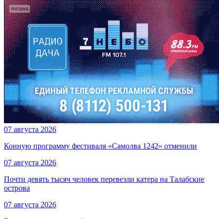
07 августа 2026
Конную программу фестиваля «Самолва 1242» отменили
07 августа 2026
Почти девять тысяч человек перевезли катера на Талабские
острова
07 августа 2026