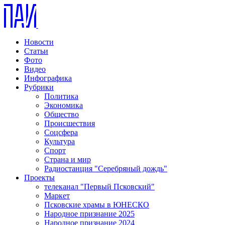
Новости
Статьи
Фото
Видео
Инфографика
Рубрики
Политика
Экономика
Общество
Происшествия
Соцсфера
Культура
Спорт
Страна и мир
Радиостанция "Серебряный дождь"
Проекты
телеканал "Первый Псковский"
Маркет
Псковские храмы в ЮНЕСКО
Народное признание 2025
Народное признание 2024