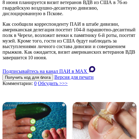
8 июня планируется визит ветеранов ВДВ из США в 76-ю
гвардейскую воздушно-десантную дивизию,
дислоцированную в Пскове.
Как сообщили корреспонденту ПАИ в штабе дивизии,
американская делегация посетит 104-й парашютно-десантный
полк в Черехе, возложит венки к памятнику 6-й роты, посетят
музей. Кроме того, гости из США будут наблюдать за
выступлениями личного состава дивизии и совершением
прыжков. Как ожидается, визит американских ветеранов ВДВ
завершится 10 июня.
Подписывайтесь на канал ПАИ в MAХ
Версия для печати
Получить код для блога
Комментарии:
0
Обсудить >>>
i
i