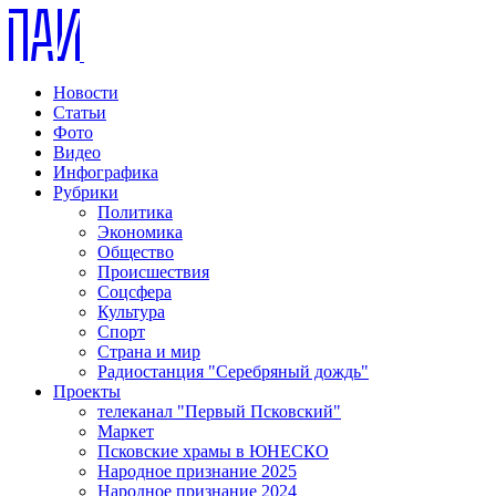
Новости
Статьи
Фото
Видео
Инфографика
Рубрики
Политика
Экономика
Общество
Происшествия
Соцсфера
Культура
Спорт
Страна и мир
Радиостанция "Серебряный дождь"
Проекты
телеканал "Первый Псковский"
Маркет
Псковские храмы в ЮНЕСКО
Народное признание 2025
Народное признание 2024