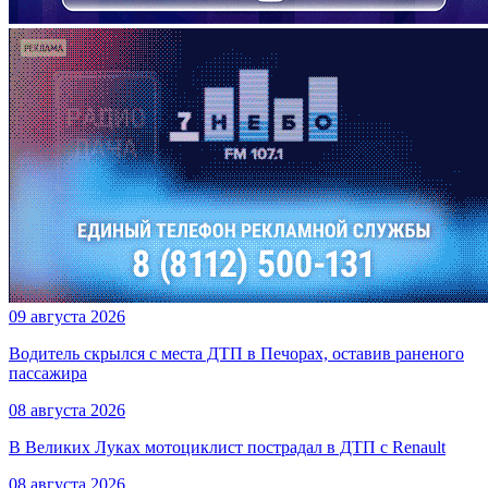
09 августа 2026
Водитель скрылся с места ДТП в Печорах, оставив раненого
пассажира
08 августа 2026
В Великих Луках мотоциклист пострадал в ДТП с Renault
08 августа 2026