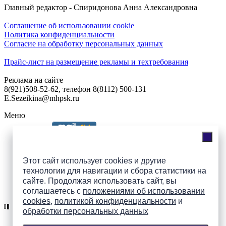
Главный редактор - Спиридонова Анна Александровна
Соглашение об использовании cookie
Политика конфиденциальности
Согласие на обработку персональных данных
Прайс-лист на размещение рекламы и техтребования
Реклама на сайте
8(921)508-52-62, телефон 8(8112) 500-131
E.Sezeikina@mhpsk.ru
Меню
Слушать радио «7 небо» онлайн
Этот сайт использует cookies и другие
технологии для навигации и сбора статистики на
сайте. Продолжая использовать сайт, вы
Подпишись на группы
соглашаетесь с
положениями об использовании
ПАИ в соцсетях!
cookies
,
политикой конфиденциальности
и
обработки персональных данных