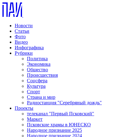
Новости
Статьи
Фото
Видео
Инфографика
Рубрики
Политика
Экономика
Общество
Происшествия
Соцсфера
Культура
Спорт
Страна и мир
Радиостанция "Серебряный дождь"
Проекты
телеканал "Первый Псковский"
Маркет
Псковские храмы в ЮНЕСКО
Народное признание 2025
Народное признание 2024