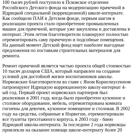
100 тысяч рублей поступило в Псковское отделение
Российского Детского фонда на модернизацию прачечной в
Идрицкой специальной (коррекционной) школе-интернате.
Как сообщили ПАИ в Детском фонде, первым шагом в
реализации проекта стало приобретение промышленных
машин для прачечной, которые уже закуплены и доставлены в
интернат. Этим летом благотворители планируют полностью
отремонтировать саму прачечную и подсобные помещения.
На данный момент Детский фонд ищет наиболее выгодные
предложения по поставкам строительных материалов для
ремонта.
Ремонт прачечной является частью проекта общей стоимостью
10 тысяч долларов США, который направлен на создание
условий для достойной жизни воспитанников школы.
Норвежские благотворители во главе с Яном Корнелиусенном
патронируют Идрицкую коррекционную школу-интернат 4-
ый год. Первый проект норвежских партнеров был
реализован в 2001 году, когда было приобретено кухонное и
столовое оборудование, мебель, отремонтирована комната
гигиены для девочек, кухонное помещение и столовая. В 2002
году на средства, собранные в Норвегии, отремонтировали
все туалеты трехэтажного корпуса, в 2003 году - баню
Идрицкой школы-интерната. За последние 2 года норвежцы
привлекли на оказание помощи школе-интернату более 20