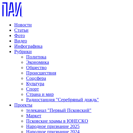
Новости
Статьи
Фото
Видео
Инфографика
Рубрики
Политика
Экономика
Общество
Происшествия
Соцсфера
Культура
Спорт
Страна и мир
Радиостанция "Серебряный дождь"
Проекты
телеканал "Первый Псковский"
Маркет
Псковские храмы в ЮНЕСКО
Народное признание 2025
Народное признание 2024