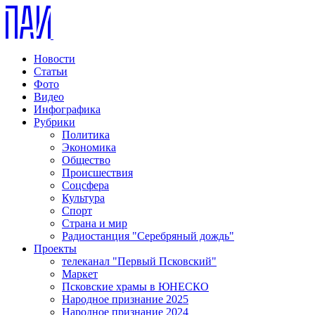
Новости
Статьи
Фото
Видео
Инфографика
Рубрики
Политика
Экономика
Общество
Происшествия
Соцсфера
Культура
Спорт
Страна и мир
Радиостанция "Серебряный дождь"
Проекты
телеканал "Первый Псковский"
Маркет
Псковские храмы в ЮНЕСКО
Народное признание 2025
Народное признание 2024