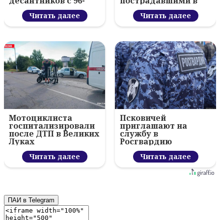
десантников с 96-
пострадавшими в
летием ВДВ и
Пскове
вручил награды
Читать далее
Читать далее
Мотоциклиста
Псковичей
госпитализировали
приглашают на
после ДТП в Великих
службу в
Луках
Росгвардию
Читать далее
Читать далее
ПАИ в Telegram