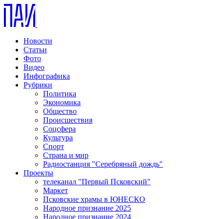
Новости
Статьи
Фото
Видео
Инфографика
Рубрики
Политика
Экономика
Общество
Происшествия
Соцсфера
Культура
Спорт
Страна и мир
Радиостанция "Серебряный дождь"
Проекты
телеканал "Первый Псковский"
Маркет
Псковские храмы в ЮНЕСКО
Народное признание 2025
Народное признание 2024