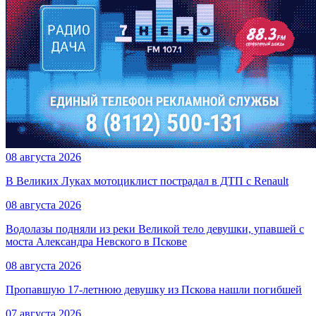
08 августа 2026
В Великих Луках мотоциклист пострадал в ДТП с Renault
08 августа 2026
Водолазы подняли из реки Великой тело девушки, упавшей с
моста Александра Невского в Пскове
08 августа 2026
Пропавшую 17-летнюю девушку из Пскова нашли погибшей
07 августа 2026