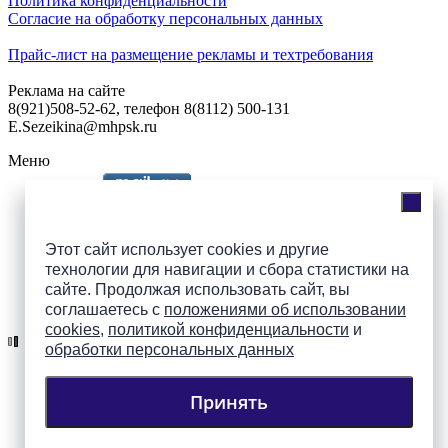
Политика конфиденциальности
Согласие на обработку персональных данных
Прайс-лист на размещение рекламы и техтребования
Реклама на сайте
8(921)508-52-62, телефон 8(8112) 500-131
E.Sezeikina@mhpsk.ru
Меню
Слушать радио «7 небо» онлайн
Этот сайт использует cookies и другие
технологии для навигации и сбора статистики на
сайте. Продолжая использовать сайт, вы
Подпишись на группы
соглашаетесь с
положениями об использовании
ПАИ в соцсетях!
cookies
,
политикой конфиденциальности
и
обработки персональных данных
Принять