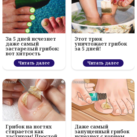
За 5 дней исчезнет
Этот трюк
даже самый
уничтожает грибок
застарелый грибок:
за 5 дней!
вот хитрость
Читать далее
Читать далее
i
i
Грибок на ногтях
Даже самый
стирается как
запущенный грибок
ластиком! Простой
исчезнет с корнем,