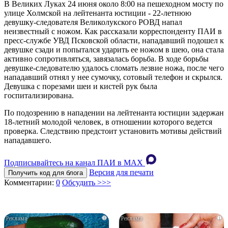
В Великих Луках 24 июня около 8:00 на пешеходном мосту по
улице Холмской на лейтенанта юстиции - 22-летнюю
девушку-следователя Великолукского РОВД напал
неизвестный с ножом. Как рассказали корреспонденту ПАИ в
пресс-службе УВД Псковской области, нападавший подошел к
девушке сзади и попытался ударить ее ножом в шею, она стала
активно сопротивляться, завязалась борьба. В ходе борьбы
девушке-следователю удалось сломать лезвие ножа, после чего
нападавший отнял у нее сумочку, сотовый телефон и скрылся.
Девушка с порезами шеи и кистей рук была
госпитализирована.
По подозрению в нападении на лейтенанта юстиции задержан
18-летний молодой человек, в отношении которого ведется
проверка. Следствию предстоит установить мотивы действий
нападавшего.
Подписывайтесь на канал ПАИ в MAХ
Версия для печати
Получить код для блога
Комментарии:
0
Обсудить >>>
i
i