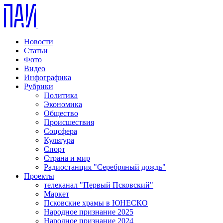
Новости
Статьи
Фото
Видео
Инфографика
Рубрики
Политика
Экономика
Общество
Происшествия
Соцсфера
Культура
Спорт
Страна и мир
Радиостанция "Серебряный дождь"
Проекты
телеканал "Первый Псковский"
Маркет
Псковские храмы в ЮНЕСКО
Народное признание 2025
Народное признание 2024