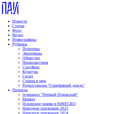
Новости
Статьи
Фото
Видео
Инфографика
Рубрики
Политика
Экономика
Общество
Происшествия
Соцсфера
Культура
Спорт
Страна и мир
Радиостанция "Серебряный дождь"
Проекты
телеканал "Первый Псковский"
Маркет
Псковские храмы в ЮНЕСКО
Народное признание 2025
Народное признание 2024