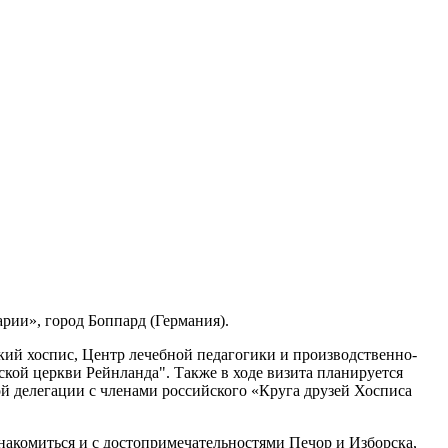
ии», город Боппард (Германия).
кий хоспис, Центр лечебной педагогики и производственно-
кой церкви Рейнланда". Также в ходе визита планируется
й делегации с членами российского «Круга друзей Хосписа
накомиться и с достопримечательностями Печор и Изборска,