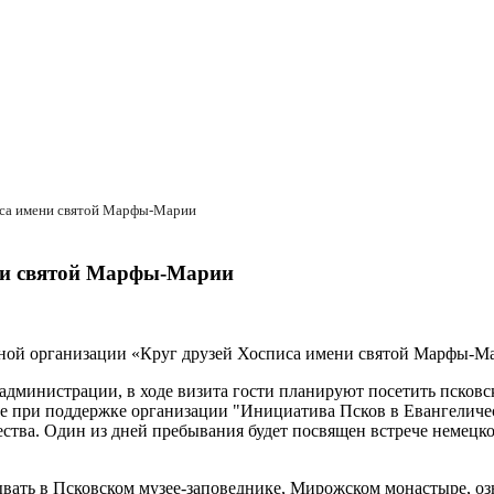
писа имени святой Марфы-Марии
ени святой Марфы-Марии
ной организации «Круг друзей Хосписа имени святой Марфы-Мар
дминистрации, в ходе визита гости планируют посетить псковс
е при поддержке организации "Инициатива Псков в Евангеличес
ства. Один из дней пребывания будет посвящен встрече немецко
ывать в Псковском музее-заповеднике, Мирожском монастыре, оз