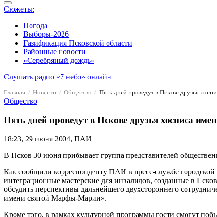
Сюжеты:
Погода
Выборы-2026
Газификация Псковской области
Районные новости
«Серебряный дождь»
Слушать радио «7 небо» онлайн
Главная
Новости
Общество
Пять дней проведут в Пскове друзья хос
Общество
Пять дней проведут в Пскове друзья хосписа им
18:23, 29 июня 2004, ПАИ
В Псков 30 июня прибывает группа представителей обществен
Как сообщили корреспонденту ПАИ в пресс-службе городской а
интеграционные мастерские для инвалидов, созданные в Псков
обсудить перспективы дальнейшего двухстороннего сотрудниче
имени святой Марфы-Марии».
Кроме того, в рамках культурной программы гости смогут поб