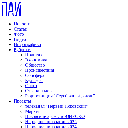
Новости
Статьи
Фото
Видео
Инфографика
Рубрики
Политика
Экономика
Общество
Происшествия
Соцсфера
Культура
Спорт
Страна и мир
Радиостанция "Серебряный дождь"
Проекты
телеканал "Первый Псковский"
Маркет
Псковские храмы в ЮНЕСКО
Народное признание 2025
Народное признание 2024