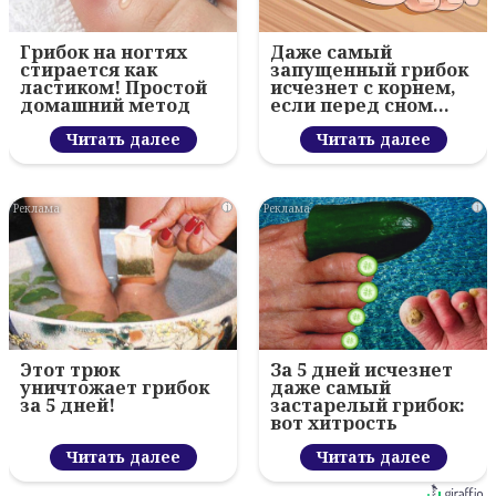
Грибок на ногтях
Даже самый
стирается как
запущенный грибок
ластиком! Простой
исчезнет с корнем,
домашний метод
если перед сном…
Читать далее
Читать далее
i
i
Этот трюк
За 5 дней исчезнет
уничтожает грибок
даже самый
за 5 дней!
застарелый грибок:
вот хитрость
Читать далее
Читать далее