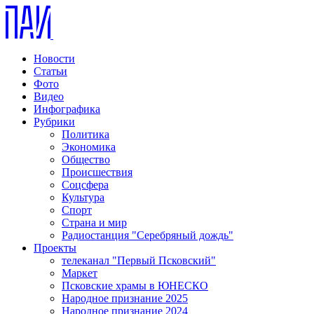
Новости
Статьи
Фото
Видео
Инфографика
Рубрики
Политика
Экономика
Общество
Происшествия
Соцсфера
Культура
Спорт
Страна и мир
Радиостанция "Серебряный дождь"
Проекты
телеканал "Первый Псковский"
Маркет
Псковские храмы в ЮНЕСКО
Народное признание 2025
Народное признание 2024