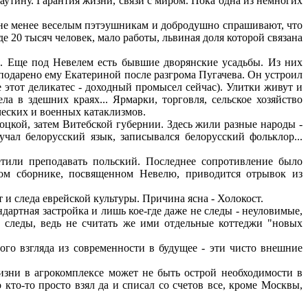
аутину. Гарантия жизни, связи с миром. Пока одна из немногих
й не менее веселым пэтэушникам и добродушно спрашивают, что
е 20 тысяч человек, мало работы, львиная доля которой связана
ра. Еще под Невелем есть бывшие дворянские усадьбы. Из них
одарено ему Екатериной после разгрома Пугачева. Он устроил
е этот деликатес - доходный промысел сейчас). Улитки живут и
а в здешних краях... Ярмарки, торговля, сельское хозяйство
ических и военных катаклизмов.
оцкой, затем Витебской губернии. Здесь жили разные народы -
чал белорусский язык, записывался белорусский фольклор...
етили преподавать польский. Последнее сопротивление было
ком сборнике, посвященном Невелю, приводится отрывок из
 и следа еврейской культуры. Причина ясна - Холокост.
дартная застройка и лишь кое-где даже не следы - неуловимые,
 следы, ведь не считать же ими отдельные коттеджи "новых
ого взгляда из современности в будущее - эти чисто внешние
жизни в агрокомплексе может не быть острой необходимости в
кто-то просто взял да и списал со счетов все, кроме Москвы,