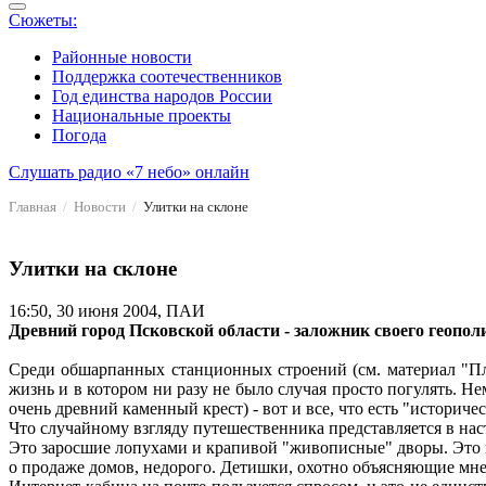
Сюжеты:
Районные новости
Поддержка соотечественников
Год единства народов России
Национальные проекты
Погода
Слушать радио «7 небо» онлайн
Главная
Новости
Улитки на склоне
Улитки на склоне
16:50, 30 июня 2004, ПАИ
Древний город Псковской области - заложник своего геопол
Среди обшарпанных станционных строений (см. материал "Пл
жизнь и в котором ни разу не было случая просто погулять. 
очень древний каменный крест) - вот и все, что есть "историчес
Что случайному взгляду путешественника представляется в на
Это заросшие лопухами и крапивой "живописные" дворы. Это 
о продаже домов, недорого. Детишки, охотно объясняющие мне,