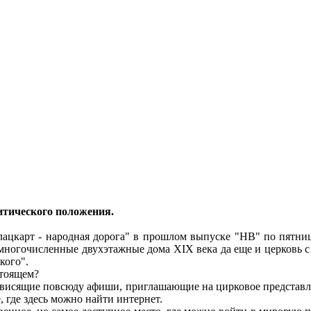
итического положения.
ацкарт - народная дорога" в прошлом выпуске "НВ" по пятница
Немногочисленные двухэтажные дома XIX века да еще и церковь
кого".
стоящем?
висящие повсюду афиши, приглашающие на цирковое представле
 где здесь можно найти интернет.