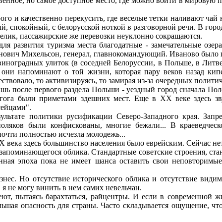
твенное, но самое доступное место, где можно войти в мировую п
рого и качественно перекусить, где веселые тетки наливают ча
, спокойный, с белорусской ноткой в разговорной речи. В город
елик, пассажирские же перевозки неуклонно сокращаются.
 для развития туризма места благодатные - замечательные озе
анович Михельсон, генерал, главнокомандующий. Иваново было п
 виноградных улиток (в соседней Белоруссии, в Польше, в Литв
они напоминают о той жизни, которая пару веков назад кипел
ществовало, то активизируясь, то замирая из-за очередных полит
ишь после первого раздела Польши - уездный город сначала Пол
агога были приметами здешних мест. Еще в XX веке здесь зву
сейцами".
ультате политики русификации Северо-Западного края. Запр
поляков были конфискованы, многие бежали... В краеведчес
очти полностью исчезла молодежь...
IX века здесь большинство населения было еврейским. Сейчас нет
 запоминающегося облика. Стандартные советские строения, стан
нная эпоха пока не имеет шанса оставить свои неповторимые
изнес. Но отсутствие исторического облика и отсутствие видим
я не могу винить в нем самих невельчан.
еют, пытаясь барахтаться, райцентры. И если в современной 
льшая опасность для страны. Часто складывается ощущение, что 