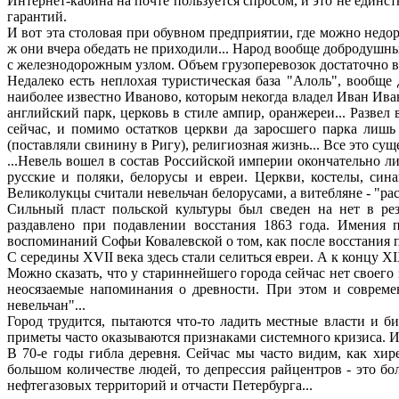
Интернет-кабина на почте пользуется спросом, и это не единс
гарантий.
И вот эта столовая при обувном предприятии, где можно недо
ж они вчера обедать не приходили... Народ вообще добродушный
с железнодорожным узлом. Объем грузоперевозок достаточно в
Недалеко есть неплохая туристическая база "Алоль", вообще
наиболее известно Иваново, которым некогда владел Иван Ив
английский парк, церковь в стиле ампир, оранжереи... Развел
сейчас, и помимо остатков церкви да заросшего парка лишь 
(поставляли свинину в Ригу), религиозная жизнь... Все это су
...Невель вошел в состав Российской империи окончательно л
русские и поляки, белорусы и евреи. Церкви, костелы, син
Великолукцы считали невельчан белорусами, а витебляне - "ра
Сильный пласт польской культуры был сведен на нет в рез
раздавлено при подавлении восстания 1863 года. Имения 
воспоминаний Софьи Ковалевской о том, как после восстания п
С середины XVII века здесь стали селиться евреи. А к концу X
Можно сказать, что у стариннейшего города сейчас нет своего
неоcязаемые напоминания о древности. При этом и совреме
невельчан"...
Город трудится, пытаются что-то ладить местные власти и б
приметы часто оказываются признаками системного кризиса. И 
В 70-е годы гибла деревня. Сейчас мы часто видим, как хир
большом количестве людей, то депрессия райцентров - это бо
нефтегазовых территорий и отчасти Петербурга...