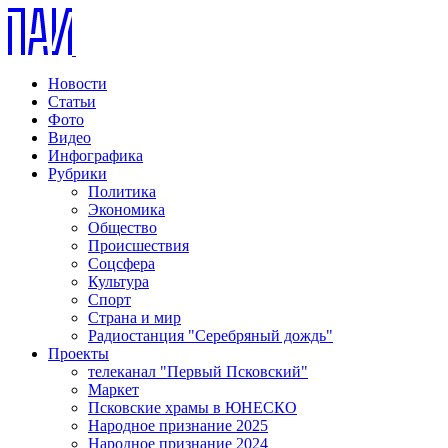
Новости
Статьи
Фото
Видео
Инфографика
Рубрики
Политика
Экономика
Общество
Происшествия
Соцсфера
Культура
Спорт
Страна и мир
Радиостанция "Серебряный дождь"
Проекты
телеканал "Первый Псковский"
Маркет
Псковские храмы в ЮНЕСКО
Народное признание 2025
Народное признание 2024