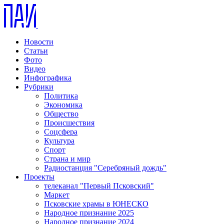
Новости
Статьи
Фото
Видео
Инфографика
Рубрики
Политика
Экономика
Общество
Происшествия
Соцсфера
Культура
Спорт
Страна и мир
Радиостанция "Серебряный дождь"
Проекты
телеканал "Первый Псковский"
Маркет
Псковские храмы в ЮНЕСКО
Народное признание 2025
Народное признание 2024