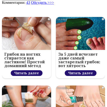
Комментарии:
43
Обсудить >>>
i
i
Грибок на ногтях
За 5 дней исчезнет
стирается как
даже самый
ластиком! Простой
застарелый грибок:
домашний метод
вот хитрость
Читать далее
Читать далее
i
i