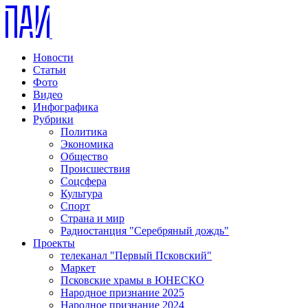
Новости
Статьи
Фото
Видео
Инфографика
Рубрики
Политика
Экономика
Общество
Происшествия
Соцсфера
Культура
Спорт
Страна и мир
Радиостанция "Серебряный дождь"
Проекты
телеканал "Первый Псковский"
Маркет
Псковские храмы в ЮНЕСКО
Народное признание 2025
Народное признание 2024