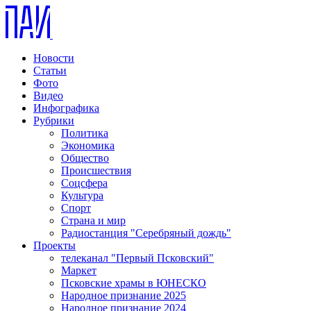
Новости
Статьи
Фото
Видео
Инфографика
Рубрики
Политика
Экономика
Общество
Происшествия
Соцсфера
Культура
Спорт
Страна и мир
Радиостанция "Серебряный дождь"
Проекты
телеканал "Первый Псковский"
Маркет
Псковские храмы в ЮНЕСКО
Народное признание 2025
Народное признание 2024