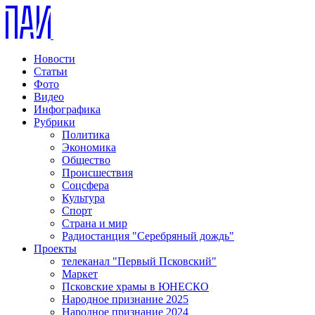
Новости
Статьи
Фото
Видео
Инфографика
Рубрики
Политика
Экономика
Общество
Происшествия
Соцсфера
Культура
Спорт
Страна и мир
Радиостанция "Серебряный дождь"
Проекты
телеканал "Первый Псковский"
Маркет
Псковские храмы в ЮНЕСКО
Народное признание 2025
Народное признание 2024