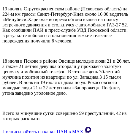
19 июля в Стругокрасненском районе (Псковская область) на
224-м км трассы Санкт-Петербург-Киев около 16.00 водитель
«Мицубиси-Харизма» во время обгона вышел на полосу
встречного движения и столкнулся с автомобилем ГАЗ-27 52.
Как сообщили ПАИ в пресс-службе УВД Псковской области,
в результате лобового столкновения тяжкие телесные
повреждения получили 6 человек.
18 июля в Пскове в районе Овсище молодые люди 21 и 26 лет,
а также 21-летняя девушка отобрали у прохожего золотую
цепочку и мобильный телефон. В этот же день 30-летний
мужчина похитил из квартиры по ул. Западная,3 15 тысяч
рублей. В ночь на 19 июля от дома по ул. Рокоссовского
молодые люди 21 и 22 лет угнали «Запорожец». По факту
угона заведено уголовное дело.
Всего за минувшие сутки совершено 59 преступлений, 42 из
которых раскрыто.
Подписывайтесь на канал ПАИ в MAХ