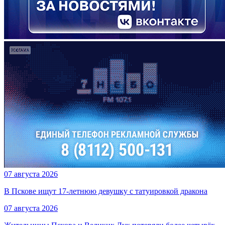
07 августа 2026
В Пскове ищут 17‑летнюю девушку с татуировкой дракона
07 августа 2026