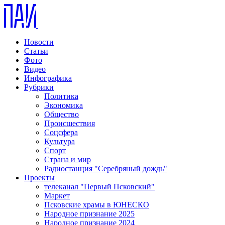
Новости
Статьи
Фото
Видео
Инфографика
Рубрики
Политика
Экономика
Общество
Происшествия
Соцсфера
Культура
Спорт
Страна и мир
Радиостанция "Серебряный дождь"
Проекты
телеканал "Первый Псковский"
Маркет
Псковские храмы в ЮНЕСКО
Народное признание 2025
Народное признание 2024