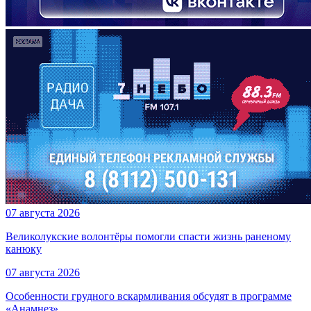
07 августа 2026
Великолукские волонтёры помогли спасти жизнь раненому
канюку
07 августа 2026
Особенности грудного вскармливания обсудят в программе
«Анамнез»