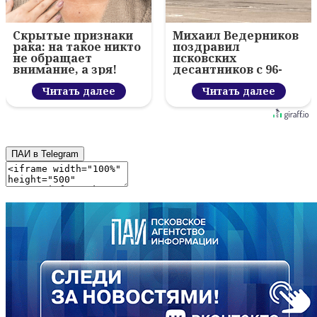
Скрытые признаки
Михаил Ведерников
рака: на такое никто
поздравил
не обращает
псковских
внимание, а зря!
десантников с 96-
летием ВДВ и
Читать далее
вручил награды
Читать далее
ПАИ в Telegram