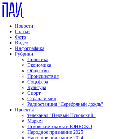
Новости
Статьи
Фото
Видео
Инфографика
Рубрики
Политика
Экономика
Общество
Происшествия
Соцсфера
Культура
Спорт
Страна и мир
Радиостанция "Серебряный дождь"
Проекты
телеканал "Первый Псковский"
Маркет
Псковские храмы в ЮНЕСКО
Народное признание 2025
Народное признание 2024