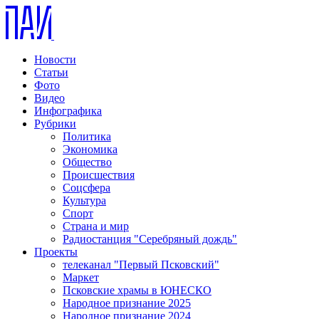
Новости
Статьи
Фото
Видео
Инфографика
Рубрики
Политика
Экономика
Общество
Происшествия
Соцсфера
Культура
Спорт
Страна и мир
Радиостанция "Серебряный дождь"
Проекты
телеканал "Первый Псковский"
Маркет
Псковские храмы в ЮНЕСКО
Народное признание 2025
Народное признание 2024