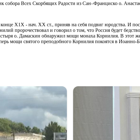
ик собора Всех Скорбящих Радости из Сан–Франциско о. Анаста
нце Х1Х - нач. ХХ ст., приняв на себя подвиг юродства. И по
нилий пророчествовал и говорил о том, что Россия будет бедство
тыря о. Дамаскин обнаружил мощи монаха Корнилия. В этот же д
Теперь мощи святого преподобного Корнилия покоятся в Иоанно-