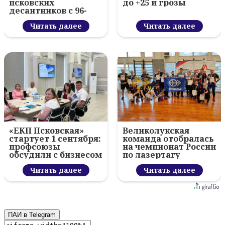
псковских
до +25 и грозы
десантников с 96-
летием ВДВ и
вручил награды
Читать далее
Читать далее
«ЕКП Псковская»
Великолукская
стартует 1 сентября:
команда отобралась
профсоюзы
на чемпионат России
обсудили с бизнесом
по лазертагу
новый цифровой
проект
Читать далее
Читать далее
ПАИ в Telegram