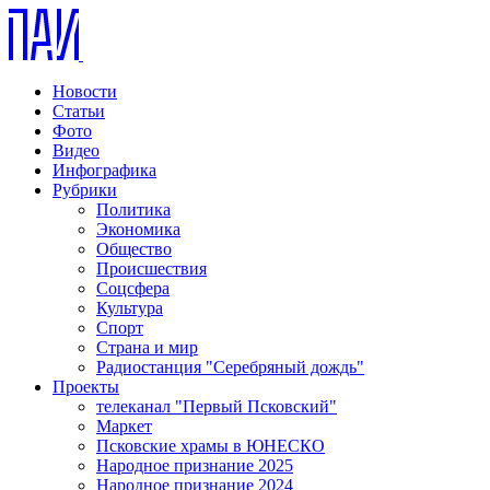
Новости
Статьи
Фото
Видео
Инфографика
Рубрики
Политика
Экономика
Общество
Происшествия
Соцсфера
Культура
Спорт
Страна и мир
Радиостанция "Серебряный дождь"
Проекты
телеканал "Первый Псковский"
Маркет
Псковские храмы в ЮНЕСКО
Народное признание 2025
Народное признание 2024