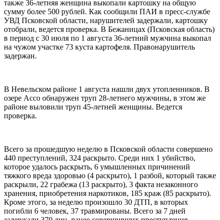
также 36-летняя женщина выкопали картошку на общую
сумму более 500 рублей. Как сообщили ПАИ в пресс-службе
УВД Псковской области, нарушителей задержали, картошку
отобрали, ведется проверка. В Бежаницах (Псковская область)
в период с 30 июля по 1 августа 36-летний мужчина выкопал
на чужом участке 73 куста картофеля. Правонарушитель
задержан.
В Невельском районе 1 августа нашли двух утопленников. В
озере Ассо обнаружен труп 28-летнего мужчины, в этом же
районе выловили труп 45-летней женщины. Ведется
проверка.
Всего за прошедшую неделю в Псковской области совершено
440 преступлений, 324 раскрыто. Среди них 1 убийство,
которое удалось раскрыть, 6 умышленных причинений
тяжкого вреда здоровью (4 раскрыто), 1 разбой, который также
раскрыли, 22 грабежа (13 раскрыто), 3 факта незаконного
хранения, приобретения наркотиков, 185 краж (85 раскрыто).
Кроме этого, за неделю произошло 30 ДТП, в которых
погибли 6 человек, 37 травмированы. Всего за 7 дней
задержали 370 лиц, ранее совершивших преступления.