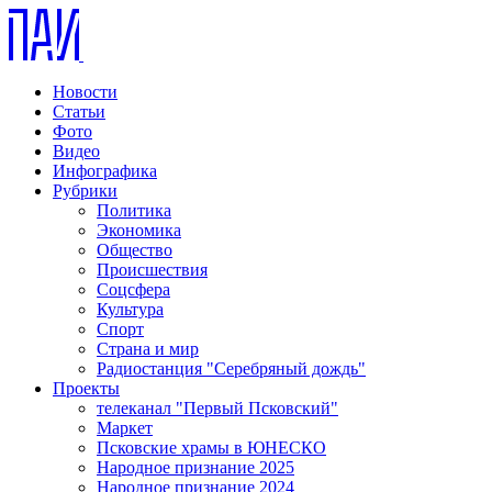
Новости
Статьи
Фото
Видео
Инфографика
Рубрики
Политика
Экономика
Общество
Происшествия
Соцсфера
Культура
Спорт
Страна и мир
Радиостанция "Серебряный дождь"
Проекты
телеканал "Первый Псковский"
Маркет
Псковские храмы в ЮНЕСКО
Народное признание 2025
Народное признание 2024