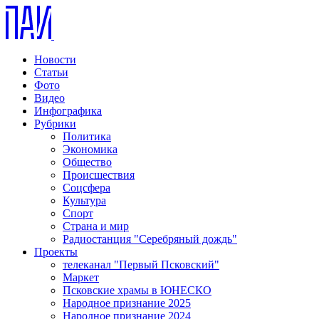
Новости
Статьи
Фото
Видео
Инфографика
Рубрики
Политика
Экономика
Общество
Происшествия
Соцсфера
Культура
Спорт
Страна и мир
Радиостанция "Серебряный дождь"
Проекты
телеканал "Первый Псковский"
Маркет
Псковские храмы в ЮНЕСКО
Народное признание 2025
Народное признание 2024