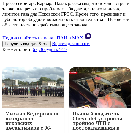
Пресс-секретарь Варвара Пааль рассказала, что в ходе встречи
также шла речь и о проблемах – бюджета, энерготарифов,
лимитов газа для Псковской ГРЭС. Кроме того, президент и
губернатор обсудили возможность строительства в Псковской
области нефтеперерабатывающего завода.
Подписывайтесь на канал ПАИ в MAХ
Версия для печати
Получить код для блога
Комментарии:
67
Обсудить >>>
Михаил Ведерников
Пьяный водитель
поздравил
Chevrolet устроила
псковских
тройное ДТП с
десантников с 96-
пострадавшими в
летием ВДВ и
Пскове