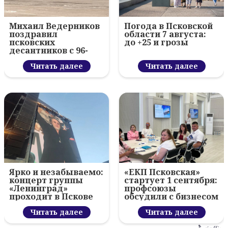
Михаил Ведерников
Погода в Псковской
поздравил
области 7 августа:
псковских
до +25 и грозы
десантников с 96-
летием ВДВ и
вручил награды
Читать далее
Читать далее
Ярко и незабываемо:
«ЕКП Псковская»
концерт группы
стартует 1 сентября:
«Ленинград»
профсоюзы
проходит в Пскове
обсудили с бизнесом
новый цифровой
Читать далее
проект
Читать далее