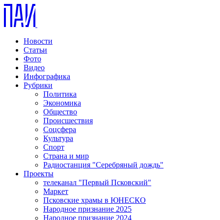
Новости
Статьи
Фото
Видео
Инфографика
Рубрики
Политика
Экономика
Общество
Происшествия
Соцсфера
Культура
Спорт
Страна и мир
Радиостанция "Серебряный дождь"
Проекты
телеканал "Первый Псковский"
Маркет
Псковские храмы в ЮНЕСКО
Народное признание 2025
Народное признание 2024