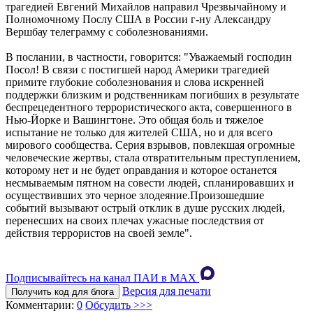
трагедией Евгений Михайлов направил Чрезвычайному и
Полномочному Послу США в России г-ну Александру
Вершбау телеграмму с соболезнованиями.
В послании, в частности, говорится: "Уважаемый господин
Посол! В связи с постигшей народ Америки трагедией
примите глубокие соболезнования и слова искренней
поддержки близким и родственникам погибших в результате
беспрецедентного террористического акта, совершенного в
Нью-Йорке и Вашингтоне. Это общая боль и тяжелое
испытание не только для жителей США, но и для всего
мирового сообщества. Серия взрывов, повлекшая огромные
человеческие жертвы, стала отвратительным преступлением,
которому нет и не будет оправдания и которое останется
несмываемым пятном на совести людей, спланировавших и
осуществивших это черное злодеяние.Произошедшие
событий вызывают острый отклик в душе русских людей,
перенесших на своих плечах ужасные последствия от
действия террористов на своей земле".
Подписывайтесь на канал ПАИ в MAХ
Версия для печати
Получить код для блога
Комментарии:
0
Обсудить >>>