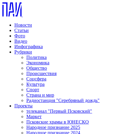
Новости
Статьи
Фото
Видео
Инфографика
Рубрики
Политика
Экономика
Общество
Происшествия
Соцсфера
Культура
Спорт
Страна и мир
Радиостанция "Серебряный дождь"
Проекты
телеканал "Первый Псковский"
Маркет
Псковские храмы в ЮНЕСКО
Народное признание 2025
Народное признание 2024