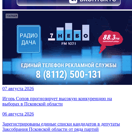
07 августа 2026
Игорь Сопов прогнозирует высокую конкуренцию на
выборах в Псковской области
06 августа 2026
Зарегистрированы единые списки кандидатов в депутаты
Заксобрания Псковской области от ряда партий