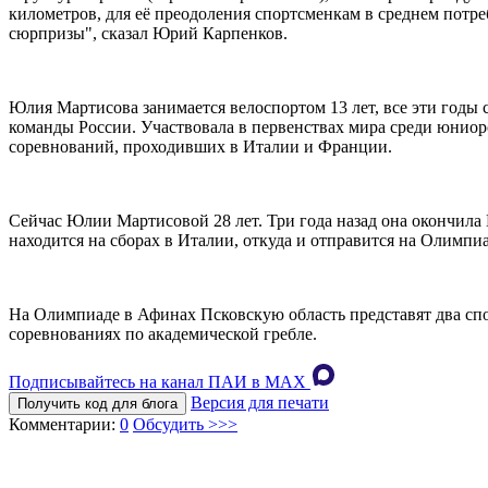
километров, для её преодоления спортсменкам в среднем потре
сюрпризы", сказал Юрий Карпенков.
Юлия Мартисова занимается велоспортом 13 лет, все эти годы 
команды России. Участвовала в первенствах мира среди юнио
соревнований, проходивших в Италии и Франции.
Сейчас Юлии Мартисовой 28 лет. Три года назад она окончила
находится на сборах в Италии, откуда и отправится на Олимпиа
На Олимпиаде в Афинах Псковскую область представят два спо
соревнованиях по академической гребле.
Подписывайтесь на канал ПАИ в MAХ
Версия для печати
Получить код для блога
Комментарии:
0
Обсудить >>>