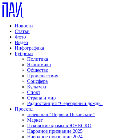
Новости
Статьи
Фото
Видео
Инфографика
Рубрики
Политика
Экономика
Общество
Происшествия
Соцсфера
Культура
Спорт
Страна и мир
Радиостанция "Серебряный дождь"
Проекты
телеканал "Первый Псковский"
Маркет
Псковские храмы в ЮНЕСКО
Народное признание 2025
Народное признание 2024