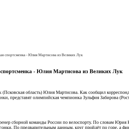
кая спортсменка - Юлия Мартисова из Великих Лук
я спортсменка - Юлия Мартисова из Великих Лук
Лук (Псковская область) Юлия Мартисова. Как сообщил корресп
ки, представят олимпийская чемпионка Зульфия Забирова (Росто
тренер сборной команды России по велоспорту. По словам Юрия К
гонки. По предварительным данным, круг пройдёт по горе, а фин