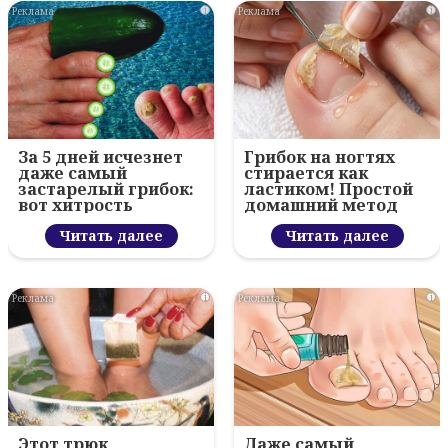
i
i
За 5 дней исчезнет
Грибок на ногтях
даже самый
стирается как
застарелый грибок:
ластиком! Простой
вот хитрость
домашний метод
Читать далее
Читать далее
i
i
Этот трюк
Даже самый