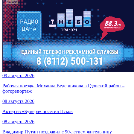
09 августа 2026
Рабочая поездка Михаила Ведерникова в Гдовский район –
фоторепортаж
08 августа 2026
Актёр из «Бумера» посетил Псков
08 августа 2026
Владимир Путин поздравил с 90-летием жительницу