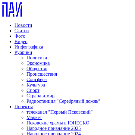
Новости
Статьи
Фото
Видео
Инфографика
Рубрики
Политика
Экономика
Общество
Происшествия
Соцсфера
Культура
Спорт
Страна и мир
Радиостанция "Серебряный дождь"
Проекты
телеканал "Первый Псковский"
Маркет
Псковские храмы в ЮНЕСКО
Народное признание 2025
Народное признание 2024