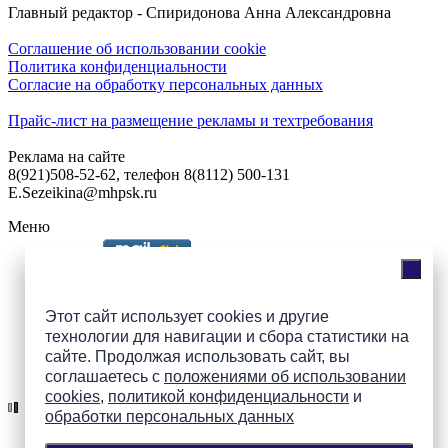
Главный редактор - Спиридонова Анна Александровна
Соглашение об использовании cookie
Политика конфиденциальности
Согласие на обработку персональных данных
Прайс-лист на размещение рекламы и техтребования
Реклама на сайте
8(921)508-52-62, телефон 8(8112) 500-131
E.Sezeikina@mhpsk.ru
Меню
Слушать радио «7 небо» онлайн
Этот сайт использует cookies и другие
технологии для навигации и сбора статистики на
сайте. Продолжая использовать сайт, вы
Подпишись на группы
соглашаетесь с
положениями об использовании
ПАИ в соцсетях!
cookies
,
политикой конфиденциальности
и
обработки персональных данных