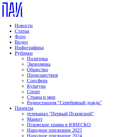
Новости
Статьи
Фото
Видео
Инфографика
Рубрики
Политика
Экономика
Общество
Происшествия
Соцсфера
Культура
Спорт
Страна и мир
Радиостанция "Серебряный дождь"
Проекты
телеканал "Первый Псковский"
Маркет
Псковские храмы в ЮНЕСКО
Народное признание 2025
Народное признание 2024