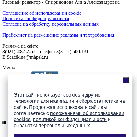
Главный редактор - Спиридонова Анна Александровна
Соглашение об использовании cookie
Политика конфиденциальности
Согласие на обработку персональных данных
Прайс-лист на размещение рекламы и техтребования
Реклама на сайте
8(921)508-52-62, телефон 8(8112) 500-131
E.Sezeikina@mhpsk.ru
Меню
Слушать радио «7 небо» онлайн
Этот сайт использует cookies и другие
технологии для навигации и сбора статистики на
сайте. Продолжая использовать сайт, вы
Подпишись на группы
соглашаетесь с
положениями об использовании
ПАИ в соцсетях!
cookies
,
политикой конфиденциальности
и
обработки персональных данных