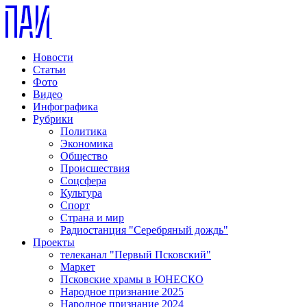
Новости
Статьи
Фото
Видео
Инфографика
Рубрики
Политика
Экономика
Общество
Происшествия
Соцсфера
Культура
Спорт
Страна и мир
Радиостанция "Серебряный дождь"
Проекты
телеканал "Первый Псковский"
Маркет
Псковские храмы в ЮНЕСКО
Народное признание 2025
Народное признание 2024