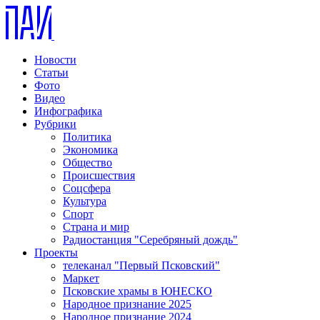
Новости
Статьи
Фото
Видео
Инфографика
Рубрики
Политика
Экономика
Общество
Происшествия
Соцсфера
Культура
Спорт
Страна и мир
Радиостанция "Серебряный дождь"
Проекты
телеканал "Первый Псковский"
Маркет
Псковские храмы в ЮНЕСКО
Народное признание 2025
Народное признание 2024