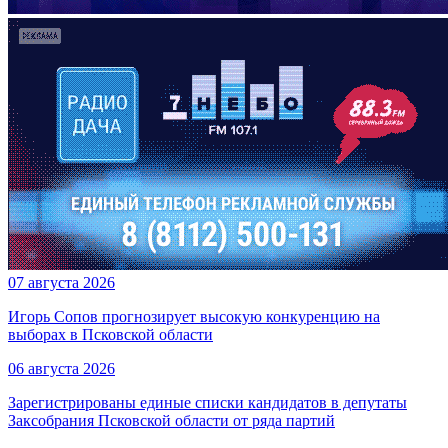
07 августа 2026
Игорь Сопов прогнозирует высокую конкуренцию на
выборах в Псковской области
06 августа 2026
Зарегистрированы единые списки кандидатов в депутаты
Заксобрания Псковской области от ряда партий