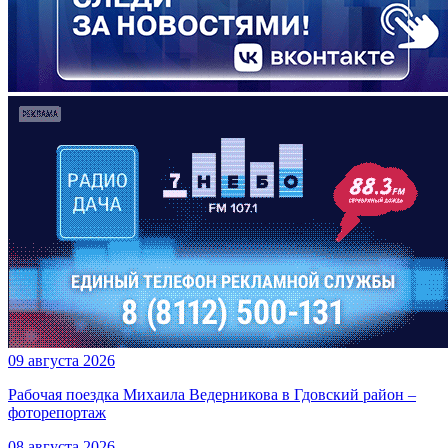
09 августа 2026
Рабочая поездка Михаила Ведерникова в Гдовский район –
фоторепортаж
08 августа 2026