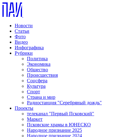
Новости
Статьи
Фото
Видео
Инфографика
Рубрики
Политика
Экономика
Общество
Происшествия
Соцсфера
Культура
Спорт
Страна и мир
Радиостанция "Серебряный дождь"
Проекты
телеканал "Первый Псковский"
Маркет
Псковские храмы в ЮНЕСКО
Народное признание 2025
Народное признание 2024