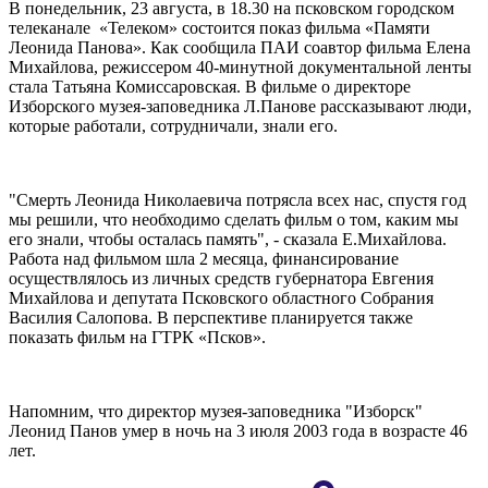
В понедельник, 23 августа, в 18.30 на псковском городском
телеканале «Телеком» состоится показ фильма «Памяти
Леонида Панова». Как сообщила ПАИ соавтор фильма Елена
Михайлова, режиссером 40-минутной документальной ленты
стала Татьяна Комиссаровская. В фильме о директоре
Изборского музея-заповедника Л.Панове рассказывают люди,
которые работали, сотрудничали, знали его.
"Смерть Леонида Николаевича потрясла всех нас, спустя год
мы решили, что необходимо сделать фильм о том, каким мы
его знали, чтобы осталась память", - сказала Е.Михайлова.
Работа над фильмом шла 2 месяца, финансирование
осуществлялось из личных средств губернатора Евгения
Михайлова и депутата Псковского областного Собрания
Василия Салопова. В перспективе планируется также
показать фильм на ГТРК «Псков».
Напомним, что директор музея-заповедника "Изборск"
Леонид Панов умер в ночь на 3 июля 2003 года в возрасте 46
лет.