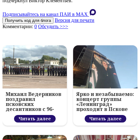
подчеркнул Виктор Клементьев.
Подписывайтесь на канал ПАИ в MAХ
Версия для печати
Получить код для блога
Комментарии:
0
Обсудить >>>
Михаил Ведерников
Ярко и незабываемо:
поздравил
концерт группы
псковских
«Ленинград»
десантников с 96-
проходит в Пскове
летием ВДВ и
вручил награды
Читать далее
Читать далее