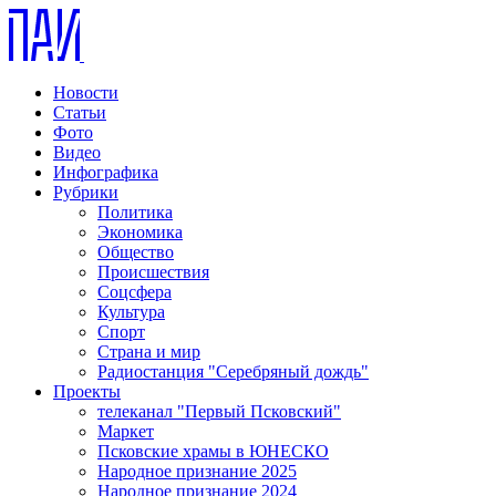
Новости
Статьи
Фото
Видео
Инфографика
Рубрики
Политика
Экономика
Общество
Происшествия
Соцсфера
Культура
Спорт
Страна и мир
Радиостанция "Серебряный дождь"
Проекты
телеканал "Первый Псковский"
Маркет
Псковские храмы в ЮНЕСКО
Народное признание 2025
Народное признание 2024