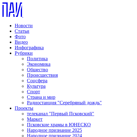
Новости
Статьи
Фото
Видео
Инфографика
Рубрики
Политика
Экономика
Общество
Происшествия
Соцсфера
Культура
Спорт
Страна и мир
Радиостанция "Серебряный дождь"
Проекты
телеканал "Первый Псковский"
Маркет
Псковские храмы в ЮНЕСКО
Народное признание 2025
Народное признание 2024