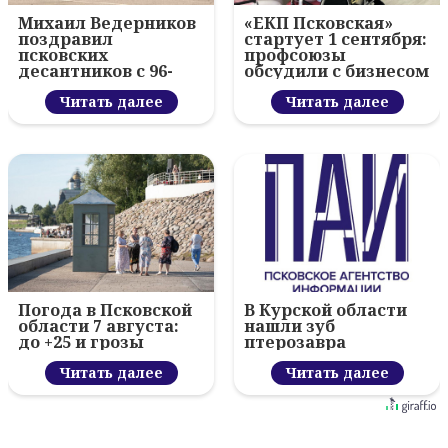
Михаил Ведерников
«ЕКП Псковская»
поздравил
стартует 1 сентября:
псковских
профсоюзы
десантников с 96-
обсудили с бизнесом
летием ВДВ и
новый цифровой
вручил награды
Читать далее
проект
Читать далее
Погода в Псковской
В Курской области
области 7 августа:
нашли зуб
до +25 и грозы
птерозавра
Читать далее
Читать далее