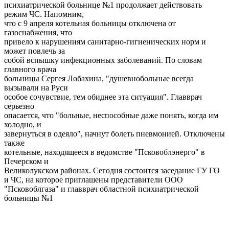
психиатрической больнице №1 продолжает действовать
режим ЧС. Напомним,
что с 9 апреля котельная больницы отключена от
газоснабжения, что
привело к нарушениям санитарно-гигиенических норм и
может повлечь за
собой вспышку инфекционных заболеваний. По словам
главного врача
больницы Сергея Лобахина, "душевнобольные всегда
вызывали на Руси
особое сочувствие, тем обиднее эта ситуация". Главврач
серьезно
опасается, что "больные, неспособные даже понять, когда им
холодно, и
завернуться в одеяло", начнут болеть пневмонией. Отключены
также
котельные, находящееся в ведомстве "Псковоблэнерго" в
Печерском и
Великолукском районах. Сегодня состоится заседание ГУ ГО
и ЧС, на которое приглашены представители ООО
"Псковоблгаза" и главврач областной психиатрической
больницы №1