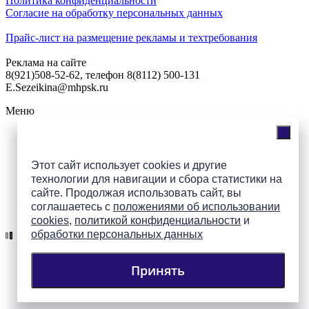
Политика конфиденциальности
Согласие на обработку персональных данных
Прайс-лист на размещение рекламы и техтребования
Реклама на сайте
8(921)508-52-62, телефон 8(8112) 500-131
E.Sezeikina@mhpsk.ru
Меню
Слушать радио «7 небо» онлайн
Этот сайт использует cookies и другие
технологии для навигации и сбора статистики на
сайте. Продолжая использовать сайт, вы
соглашаетесь с
положениями об использовании
Подпишись на группы
cookies
,
политикой конфиденциальности
и
ПАИ в соцсетях!
обработки персональных данных
Принять