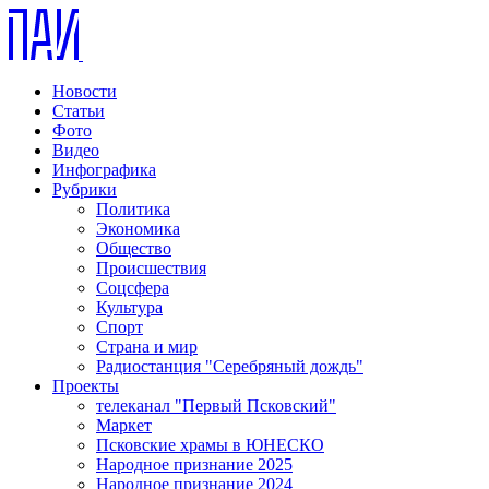
Новости
Статьи
Фото
Видео
Инфографика
Рубрики
Политика
Экономика
Общество
Происшествия
Соцсфера
Культура
Спорт
Страна и мир
Радиостанция "Серебряный дождь"
Проекты
телеканал "Первый Псковский"
Маркет
Псковские храмы в ЮНЕСКО
Народное признание 2025
Народное признание 2024