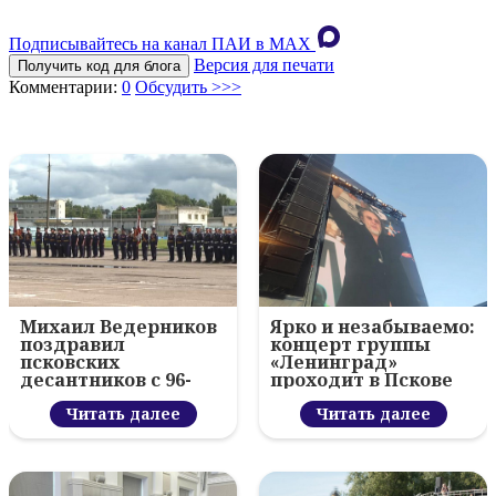
Подписывайтесь на канал ПАИ в MAХ
Версия для печати
Получить код для блога
Комментарии:
0
Обсудить >>>
Михаил Ведерников
Ярко и незабываемо:
поздравил
концерт группы
псковских
«Ленинград»
десантников с 96-
проходит в Пскове
летием ВДВ и
вручил награды
Читать далее
Читать далее