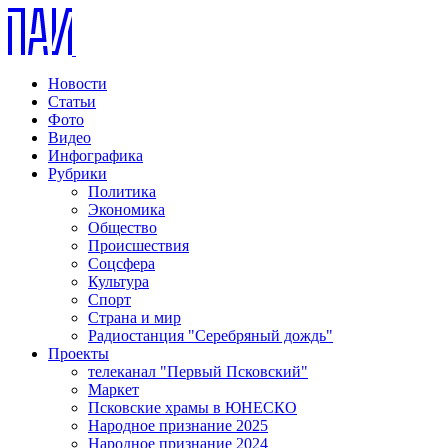
Новости
Статьи
Фото
Видео
Инфографика
Рубрики
Политика
Экономика
Общество
Происшествия
Соцсфера
Культура
Спорт
Страна и мир
Радиостанция "Серебряный дождь"
Проекты
телеканал "Первый Псковский"
Маркет
Псковские храмы в ЮНЕСКО
Народное признание 2025
Народное признание 2024