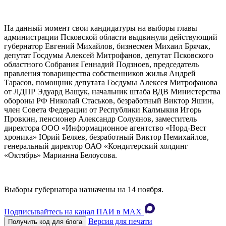
На данный момент свои кандидатуры на выборы главы
администрации Псковской области выдвинули действующий
губернатор Евгений Михайлов, бизнесмен Михаил Брячак,
депутат Госдумы Алексей Митрофанов, депутат Псковского
областного Собрания Геннадий Подзноев, председатель
правления товарищества собственников жилья Андрей
Тарасов, помощник депутата Госдумы Алексея Митрофанова
от ЛДПР Эдуард Ващук, начальник штаба ВДВ Министерства
обороны РФ Николай Стаськов, безработный Виктор Яшин,
член Совета Федерации от Республики Калмыкия Игорь
Провкин, пенсионер Александр Солуянов, заместитель
директора ООО «Информационное агентство «Норд-Вест
хроника» Юрий Беляев, безработный Виктор Немихайлов,
генеральный директор ОАО «Кондитерский холдинг
«Октябрь» Марианна Белоусова.
Выборы губернатора назначены на 14 ноября.
Подписывайтесь на канал ПАИ в MAХ
Версия для печати
Получить код для блога