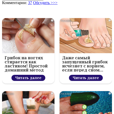
Комментарии:
37
Обсудить >>>
i
i
Грибок на ногтях
Даже самый
стирается как
запущенный грибок
ластиком! Простой
исчезнет с корнем,
домашний метод
если перед сном…
Читать далее
Читать далее
i
i