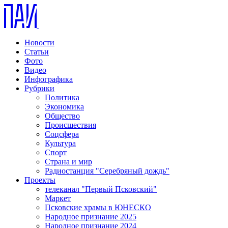
Новости
Статьи
Фото
Видео
Инфографика
Рубрики
Политика
Экономика
Общество
Происшествия
Соцсфера
Культура
Спорт
Страна и мир
Радиостанция "Серебряный дождь"
Проекты
телеканал "Первый Псковский"
Маркет
Псковские храмы в ЮНЕСКО
Народное признание 2025
Народное признание 2024