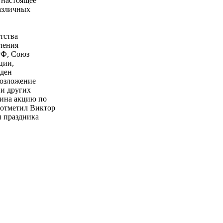
 настоящее
азличных
тства
ления
РФ, Союз
ции,
еден
возложение
и других
нина акцию по
 отметил Виктор
и праздника