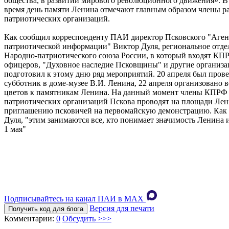
общества, в развитии мирового революционного движения». В
время день памяти Ленина отмечают главным образом члены р
патриотических организаций.
Как сообщил корреспонденту ПАИ директор Псковского "Аген
патриотической информации" Виктор Дуля, региональное отде
Народно-патриотического союза России, в который входят КП
офицеров, "Духовное наследие Псковщины" и другие организа
подготовил к этому дню ряд мероприятий. 20 апреля был пров
субботник в доме-музее В.И. Ленина, 22 апреля организовано 
цветов к памятникам Ленина. На данный момент члены КПРФ 
патриотических организаций Пскова проводят на площади Ле
приглашению псковичей на первомайскую демонстрацию. Как
Дуля, "этим занимаются все, кто понимает значимость Ленина 
1 мая"
Подписывайтесь на канал ПАИ в MAХ
Версия для печати
Получить код для блога
Комментарии:
0
Обсудить >>>