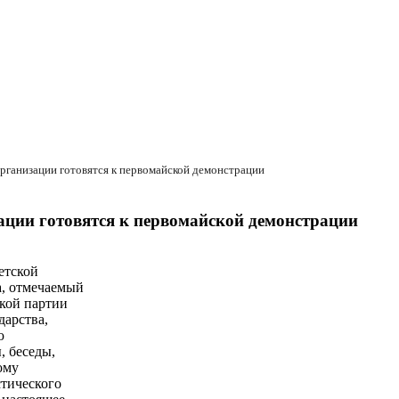
рганизации готовятся к первомайской демонстрации
ации готовятся к первомайской демонстрации
етской
а, отмечаемый
ской партии
дарства,
ю
, беседы,
ому
стического