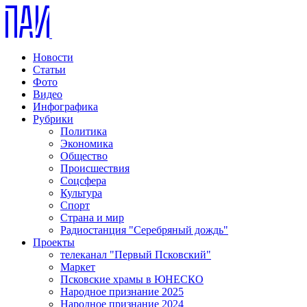
Новости
Статьи
Фото
Видео
Инфографика
Рубрики
Политика
Экономика
Общество
Происшествия
Соцсфера
Культура
Спорт
Страна и мир
Радиостанция "Серебряный дождь"
Проекты
телеканал "Первый Псковский"
Маркет
Псковские храмы в ЮНЕСКО
Народное признание 2025
Народное признание 2024