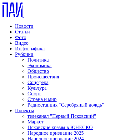
Новости
Статьи
Фото
Видео
Инфографика
Рубрики
Политика
Экономика
Общество
Происшествия
Соцсфера
Культура
Спорт
Страна и мир
Радиостанция "Серебряный дождь"
Проекты
телеканал "Первый Псковский"
Маркет
Псковские храмы в ЮНЕСКО
Народное признание 2025
Народное признание 2024