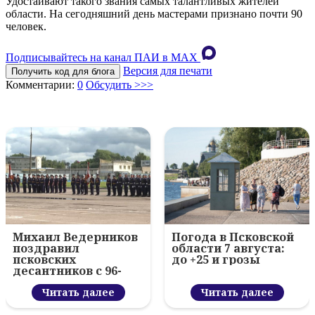
Удостаивают такого звания самых талантливых жителей
области. На сегодняшний день мастерами признано почти 90
человек.
Подписывайтесь на канал ПАИ в MAХ
Версия для печати
Получить код для блога
Комментарии:
0
Обсудить >>>
Михаил Ведерников
Погода в Псковской
поздравил
области 7 августа:
псковских
до +25 и грозы
десантников с 96-
летием ВДВ и
вручил награды
Читать далее
Читать далее