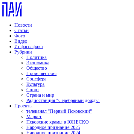
Новости
Статьи
Фото
Видео
Инфографика
Рубрики
Политика
Экономика
Общество
Происшествия
Соцсфера
Культура
Спорт
Страна и мир
Радиостанция "Серебряный дождь"
Проекты
телеканал "Первый Псковский"
Маркет
Псковские храмы в ЮНЕСКО
Народное признание 2025
Народное признание 2024