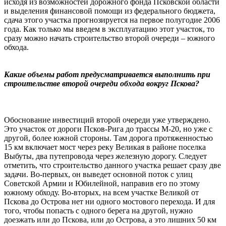
исходя из возможностей дорожного фонда Псковской области
и выделения финансовой помощи из федерального бюджета,
сдача этого участка прогнозируется на первое полугодие 2006
года. Как только мы введем в эксплуатацию этот участок, то
сразу можно начать строительство второй очереди – южного
обхода.
Какие объемы работ предусматривается выполнить при
строительстве второй очереди обхода вокруг Пскова?
Обоснование инвестиций второй очереди уже утверждено.
Это участок от дороги Псков-Рига до трассы М-20, но уже с
другой, более южной стороны. Там дорога протяженностью
15 км включает мост через реку Великая в районе поселка
Выбуты, два путепровода через железную дорогу. Следует
отметить, что строительство данного участка решает сразу две
задачи. Во-первых, он выведет основной поток с улиц
Советской Армии и Юбилейной, направив его по этому
южному обходу. Во-вторых, на всем участке Великой от
Пскова до Острова нет ни одного мостового перехода. И для
того, чтобы попасть с одного берега на другой, нужно
доезжать или до Пскова, или до Острова, а это лишних 50 км