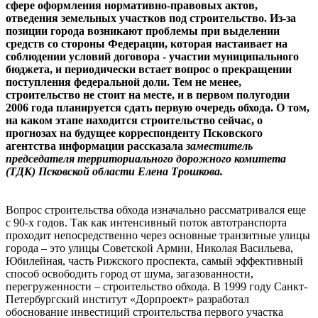
сфере оформления нормативно-правовых актов,
отведения земельных участков под строительство. Из-за
позиции города возникают проблемы при выделении
средств со стороны Федерации, которая настаивает на
соблюдении условий договора - участии муниципального
бюджета, и периодически встает вопрос о прекращении
поступления федеральной доли. Тем не менее,
строительство не стоит на месте, и в первом полугодии
2006 года планируется сдать первую очередь обхода. О том,
на каком этапе находится строительство сейчас, о
прогнозах на будущее корреспонденту Псковского
агентства информации рассказала
заместитель
председателя территориального дорожного комитета
(ТДК) Псковской области Елена Трошкова.
Вопрос строительства обхода изначально рассматривался еще
с 90-х годов. Так как интенсивный поток автотранспорта
проходит непосредственно через основные транзитные улицы
города – это улицы Советской Армии, Николая Васильева,
Юбилейная, часть Рижского проспекта, самый эффективный
способ освободить город от шума, загазованности,
перегруженности – строительство обхода. В 1999 году Санкт-
Петербургский институт «Дорпроект» разработал
обоснование инвестиций строительства первого участка