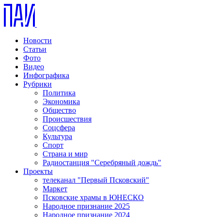
Новости
Статьи
Фото
Видео
Инфографика
Рубрики
Политика
Экономика
Общество
Происшествия
Соцсфера
Культура
Спорт
Страна и мир
Радиостанция "Серебряный дождь"
Проекты
телеканал "Первый Псковский"
Маркет
Псковские храмы в ЮНЕСКО
Народное признание 2025
Народное признание 2024