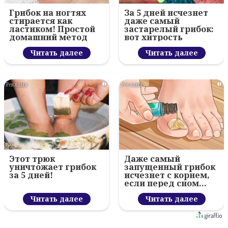
Грибок на ногтях
За 5 дней исчезнет
стирается как
даже самый
ластиком! Простой
застарелый грибок:
домашний метод
вот хитрость
Читать далее
Читать далее
i
i
Этот трюк
Даже самый
уничтожает грибок
запущенный грибок
за 5 дней!
исчезнет с корнем,
если перед сном…
Читать далее
Читать далее