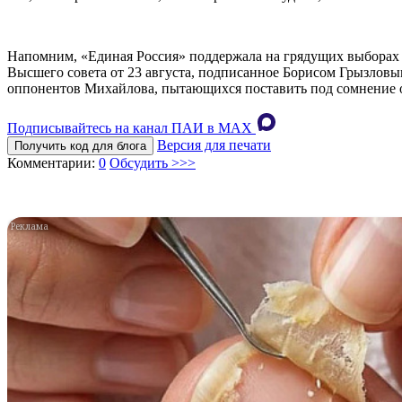
Напомним, «Единая Россия» поддержала на грядущих выборах г
Высшего совета от 23 августа, подписанное Борисом Грызловы
оппонентов Михайлова, пытающихся поставить под сомнение 
Подписывайтесь на канал ПАИ в MAХ
Версия для печати
Получить код для блога
Комментарии:
0
Обсудить >>>