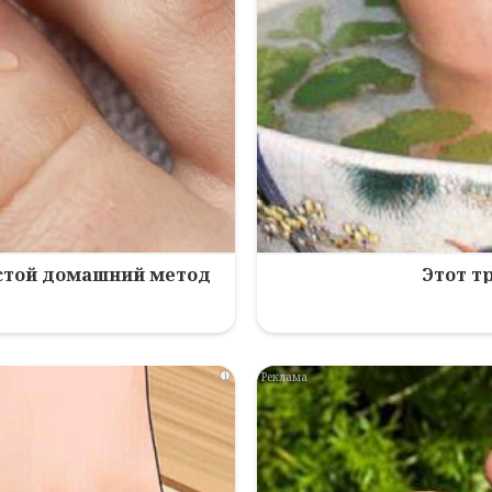
остой домашний метод
Этот т
i