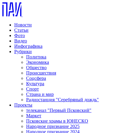
Новости
Статьи
Фото
Видео
Инфографика
Рубрики
Политика
Экономика
Общество
Происшествия
Соцсфера
Культура
Спорт
Страна и мир
Радиостанция "Серебряный дождь"
Проекты
телеканал "Первый Псковский"
Маркет
Псковские храмы в ЮНЕСКО
Народное признание 2025
Народное признание 2024