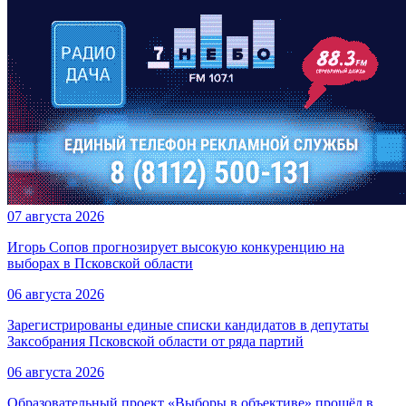
07 августа 2026
Игорь Сопов прогнозирует высокую конкуренцию на
выборах в Псковской области
06 августа 2026
Зарегистрированы единые списки кандидатов в депутаты
Заксобрания Псковской области от ряда партий
06 августа 2026
Образовательный проект «Выборы в объективе» прошёл в