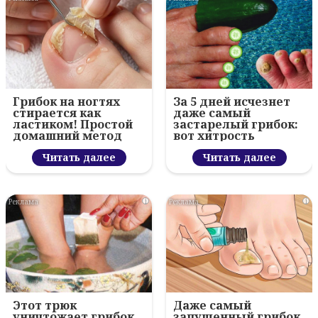
Грибок на ногтях
За 5 дней исчезнет
стирается как
даже самый
ластиком! Простой
застарелый грибок:
домашний метод
вот хитрость
Читать далее
Читать далее
i
i
Этот трюк
Даже самый
уничтожает грибок
запущенный грибок