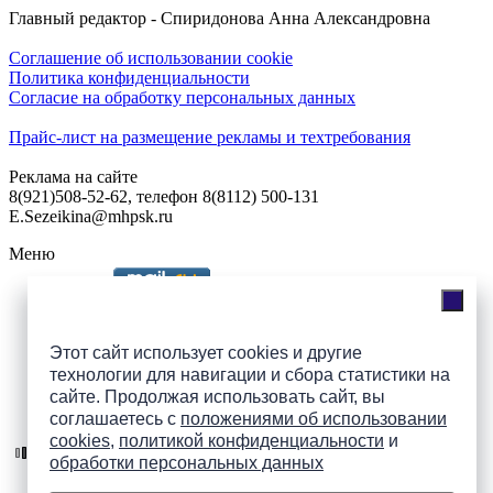
Главный редактор - Спиридонова Анна Александровна
Соглашение об использовании cookie
Политика конфиденциальности
Согласие на обработку персональных данных
Прайс-лист на размещение рекламы и техтребования
Реклама на сайте
8(921)508-52-62, телефон 8(8112) 500-131
E.Sezeikina@mhpsk.ru
Меню
Слушать радио «7 небо» онлайн
Этот сайт использует cookies и другие
технологии для навигации и сбора статистики на
сайте. Продолжая использовать сайт, вы
Подпишись на группы
соглашаетесь с
положениями об использовании
ПАИ в соцсетях!
cookies
,
политикой конфиденциальности
и
обработки персональных данных