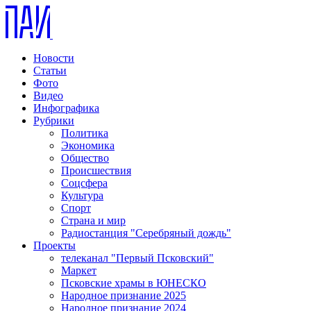
Новости
Статьи
Фото
Видео
Инфографика
Рубрики
Политика
Экономика
Общество
Происшествия
Соцсфера
Культура
Спорт
Страна и мир
Радиостанция "Серебряный дождь"
Проекты
телеканал "Первый Псковский"
Маркет
Псковские храмы в ЮНЕСКО
Народное признание 2025
Народное признание 2024