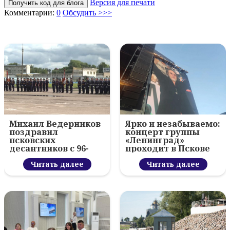
Версия для печати
Получить код для блога
Комментарии:
0
Обсудить >>>
Михаил Ведерников
Ярко и незабываемо:
поздравил
концерт группы
псковских
«Ленинград»
десантников с 96-
проходит в Пскове
летием ВДВ и
вручил награды
Читать далее
Читать далее