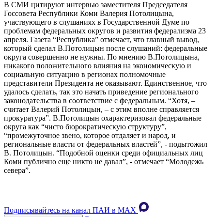
В СМИ цитируют интервью заместителя Председателя
Госсовета Республики Коми Валерия Потолицына,
участвующего в слушаниях в Государственной Думе по
проблемам федеральных округов и развития федерализма 23
апреля. Газета “Республика” отмечает, что главный вывод,
который сделал В.Потолицын после слушаний: федеральные
округа совершенно не нужны. По мнению В.Потолицына,
никакого положительного влияния на экономическую и
социальную ситуацию в регионах полномочные
представители Президента не оказывают. Единственное, что
удалось сделать, так это начать приведение регионального
законодательства в соответствие с федеральным. “Хотя, –
считает Валерий Потолицын, – с этим вполне справляется
прокуратура”. В.Потолицын охарактеризовал федеральные
округа как “чисто бюрократическую структуру”,
“промежуточное звено, которое отдаляет и народ, и
региональные власти от федеральных властей”, - подытожил
В. Потолицын. “Подобной оценки среди официальных лиц
Коми публично еще никто не давал”, - отмечает “Молодежь
севера”.
Подписывайтесь на канал ПАИ в MAХ