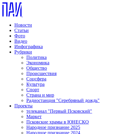
Новости
Статьи
Фото
Видео
Инфографика
Рубрики
Политика
Экономика
Общество
Происшествия
Соцсфера
Культура
Спорт
Страна и мир
Радиостанция "Серебряный дождь"
Проекты
телеканал "Первый Псковский"
Маркет
Псковские храмы в ЮНЕСКО
Народное признание 2025
Народное признание 2024