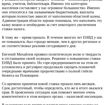
врача, учителя, библиотекаря. Именно эти категории
населения составляют у нас огромное большинство. Именно
они относятся к так называемым бюджетникам, выплаты
которым полностью зависят от наполнения областной казны.
Администрация области хорошо понимала, что наполнять эту
казну можно и необходимо за счет некоторого увеличения
ставки налога.
К тому же – время пришло. В течение многих лет ЕНВД у нас
не повышался, был гораздо меньше, чем в других регионах и
не соответствовал реалиям сегодняшнего дня.
Евгений Михайлов проявил политическую волю и твердость
в отстаивании своей позиции. Решение о повышении ставки
ЕНВД было принято. Но горе-предприниматели на этом не
успокоились и регулярно продолжали смущать псковичей
очередными мрачными пророчествами о полной гибели
бизнеса на Псковщине.
Со времени принятия новой ставки прошло пять месяцев.
Срок достаточный, чтобы определить, кто же в итоге оказался
прав. В прояснении ситуации нам поможет мнение очень
компетентного в этом вопросе органа – налоговой инспекции.
В нынешнем году впервые плательщики единого налога на