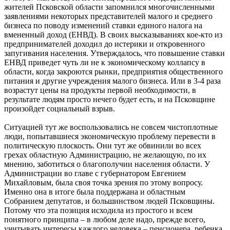
жителей Псковской области запомнился многочисленными
заявлениями некоторых представителей малого и среднего
бизнеса по поводу изменений ставки единого налога на
вмененный доход (ЕНВД). В своих высказываниях кое-кто из
предпринимателей доходил до истерики и откровенного
запугивания населения. Утверждалось, что повышение ставки
ЕНВД приведет чуть ли не к экономическому коллапсу в
области, когда закроются рынки, предприятия общественного
питания и другие учреждения малого бизнеса. Или в 3-4 раза
возрастут цены на продукты первой необходимости, в
результате людям просто нечего будет есть, и на Псковщине
произойдет социальный взрыв.
Ситуацией тут же воспользовались не совсем чистоплотные
люди, попытавшиеся экономическую проблему перевести в
политическую плоскость. Они тут же обвинили во всех
грехах областную Администрацию, не желающую, по их
мнению, заботиться о благополучии населения области. У
Администрации во главе с губернатором Евгением
Михайловым, была своя точка зрения по этому вопросу.
Именно она в итоге была поддержана и областным
Собранием депутатов, и большинством людей Псковщины.
Потому что эта позиция исходила из простого и всем
понятного принципа – в любом деле надо, прежде всего,
учитывать интересы каждого человека – пенсионера, ребенка,