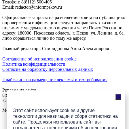
Телефон: 8(8112) 500-405
Email: redactor@informpskov.ru
Официальные запросы на размещение ответа на публикацию/
опровержения информации следует направлять заказным
письмом с уведомлением о вручении через Почту России по
адресу: 180000, Псковская область, г. Псков, ул. Ленина, д. 6а,
либо обращаться лично по тому же адресу.
Главный редактор - Спиридонова Анна Александровна
Соглашение об использовании cookie
Политика конфиденциальности
Согласие на обработку персональных данных
Прайс-лист на размещение рекламы и техтребования
Реклама на сайте
8(921)508-52-62, телефон 8(8112) 500-131
E.Sezeikina@mhpsk.ru
Меню
Этот сайт использует cookies и другие
технологии для навигации и сбора статистики на
сайте. Продолжая использовать сайт, вы
Слушать радио «7 небо» онлайн
соглашаетесь с
положениями об использовании