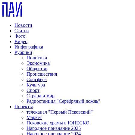
Новости
Статьи
Фото
Видео
Инфографика
Рубрики
Политика
Экономика
Общество
Происшествия
Соцсфера
Культура
Спорт
Страна и мир
Радиостанция "Серебряный дождь"
Проекты
телеканал "Первый Псковский"
Маркет
Псковские храмы в ЮНЕСКО
Народное признание 2025
Народное признание 2024