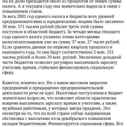
На их долю приходится около 65 процентов от общей суммы
налога. А в текущем году она значительно выросла в связи с
повышением ставок.
За весь 2001 год единого налога в бюджеты всех уровней
предпринимателями и юридическими лицами было заплачено
30 млн. 571 тысяча рублей (более трети этой суммы
поступило в областной бюджет). За четыре месяца текущего
года единого налога уплачено этими категориями
налогоплательщиков уже на сумму 37 млн. 27 тысяч рублей.
Если сравнить данные по первому кварталу прошлого и
нынешнего года, то они будут соответственно 5 млн. 551
тысяча рублей и более 29 млн. рублей. Увеличение доходной
части бюджетов позволит регулярно выплачивать зарплату
учителям, врачам, стабильно финансировать социальную
сферу.
Кажется, понятно все. Ни о каком массовом закрытии
предприятий и прекращении предпринимательской
деятельности речи не идет. Налоговые поступления в бюджет
значительно возросли, что позволяет области практически
вовремя выплачивать зарплату врачам и учителям, а также
музейным работникам, у которых завтра праздник. Это
несмотря на то, что по всей стране сейчас напряженная
обстановка с выплатами из-за декабрьского повышения
окладов бюджетникам. Финансируется социальная сфера. Все